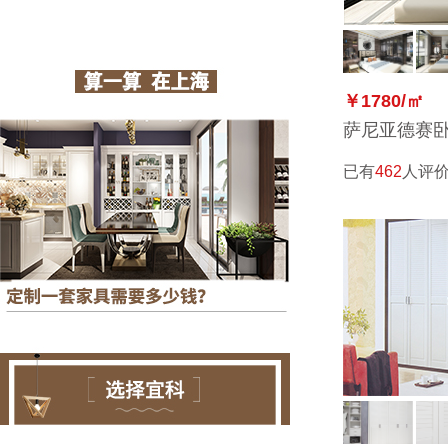
￥1780/㎡
萨尼亚德赛
已有
462
人评