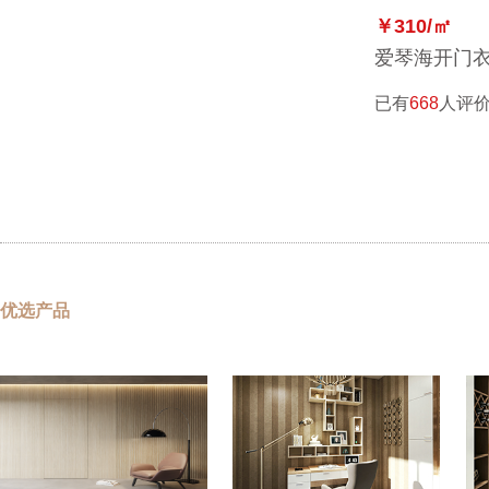
￥310/㎡
爱琴海开门
已有
668
人评
优选产品