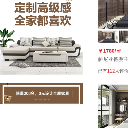
￥1780/㎡
萨尼亚德赛
已有
112
人评