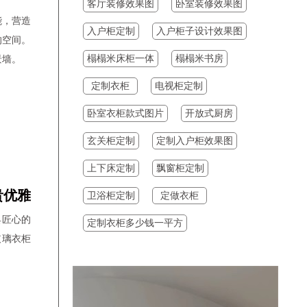
11:19:12
吕立新
预约成功
客厅装修效果图
卧室装修效果图
能，营造
17:36:11
李先生
预约成功
入户柜定制
入户柜子设计效果图
的空间。
17:08:28
梁丙麟
预约成功
榻榻米床柜一体
榻榻米书房
景墙。
17:08:28
梁丙麟
预约成功
定制衣柜
电视柜定制
18:00:25
梁先生
预约成功
卧室衣柜款式图片
开放式厨房
18:00:25
梁先生
预约成功
玄关柜定制
定制入户柜效果图
17:59:25
梁丙麟
预约成功
上下床定制
飘窗柜定制
17:59:25
梁丙麟
预约成功
17:53:23
候军
预约成功
贵优雅
卫浴柜定制
定做衣柜
17:51:23
李琳
预约成功
具匠心的
定制衣柜多少钱一平方
玻璃衣柜
17:47:23
王红
预约成功
17:45:23
梁丙麟
预约成功
17:42:23
梁先生
预约成功