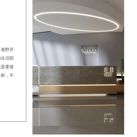
17:42:23
梁先生
预约成功
19:23:23
余昀键
预约成功
17:29:06
陈先生
预约成功
09:45:23
凌小悠
预约成功
06:30:18
金忠完
预约成功
，视野开
09:40:18
金忠完
预约成功
为生活阳
还是要接
10:23:15
王女士
预约成功
台柜，不
14:30:19
李祖娇
预约成功
14:18:19
孔维艺
预约成功
21:33:17
谷国永
预约成功
15:19:12
姜先生
预约成功
20:06:08
姜先生
预约成功
20:27:16
谷国永
预约成功