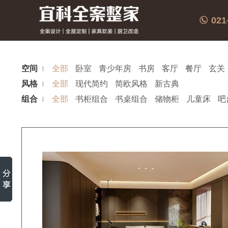
021
空间
全部
卧室
青少年房
书房
客厅
餐厅
玄关
风格
全部
现代简约
简欧风格
新古典
组合
全部
书柜组合
书桌组合
储物柜
儿童床
吧