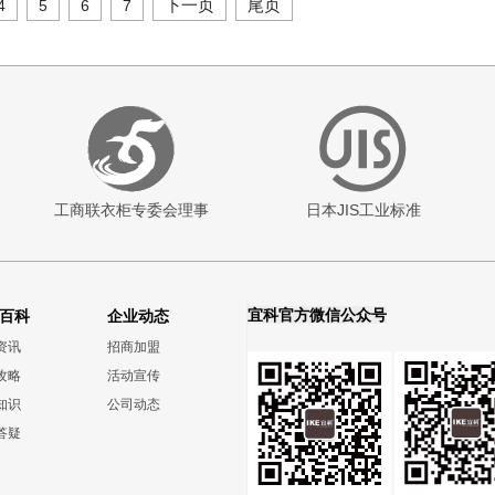
下一页
尾页
4
5
6
7
工商联衣柜专委会理事
日本JIS工业标准
宜科官方微信公众号
百科
企业动态
资讯
招商加盟
攻略
活动宣传
知识
公司动态
答疑