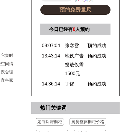
预约免费量尺
今日已经有
0
人预约
08:07:04
张寒雪
预约成功
13:43:14
地铁广告
预约成功
投放仅需
，它集时
1500元
缀空间情
14:36:14
丁锡
预约成功
。既合理
款宜科家
14:36:14
胡韦
预约成功
14:35:14
李建辛
预约成功
14:32:19
郭涛
预约成功
热门关键词
15:04:12
先生
预约成功
定制厨房橱柜
厨房整体橱柜价格
15:03:12
杨
预约成功