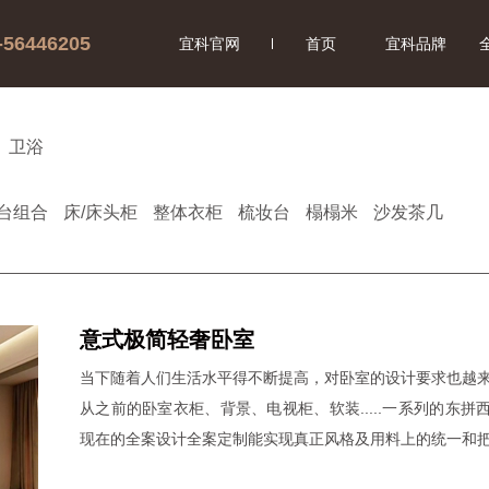
-56446205
宜科官网
首页
宜科品牌
卫浴
台组合
床/床头柜
整体衣柜
梳妆台
榻榻米
沙发茶几
意式极简轻奢卧室
当下随着人们生活水平得不断提高，对卧室的设计要求也越
从之前的卧室衣柜、背景、电视柜、软装.....一系列的东拼
现在的全案设计全案定制能实现真正风格及用料上的统一和