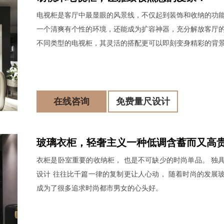
电视柜是客厅中最显眼的风景线，不仅起到装饰和收纳的功
一个清爽有个性的环境，还能成为扩容神器，充分解放客厅
不同类型的电视柜，其灵活的搭配更可以即刻变身精彩的背
在线咨询
免费量尺设计
玻璃衣柜，轻奢主义一种低调含蓄而又高
衣柜是卧室重要的收纳柜， 也是不可缺少的时尚单品。 独
的生活态度。
设计 往往比千篇一律的复制更让人心动， 随着时尚的发展
成为了很多追求时尚都市男女的心头好。