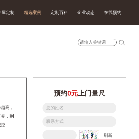
全屋定制
精选案例
定制百科
企业动态
在线预约
预约
0元
上门量尺
来越高，
西凑，到
把控
刷新