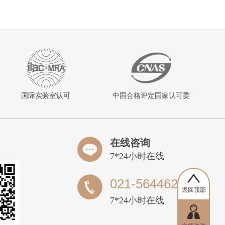
14:03:26
石
预约成功
15:26:16
何塞
预约成功
11:15:08
朱
预约成功
13:35:23
郭菁菁
预约成功
10:38:14
聂先生 百
预约成功
度加盟星
国际实验室认可
中国合格评定国家认可委
官方合作
11:39:17
陶钧
预约成功
在线咨询
11:16:13
王
预约成功
7*24小时在线
11:16:13
王
预约成功
00:48:09
宋欣滢
预约成功
021-56446205
返回顶部
19:01:28
相女士
预约成功
7*24小时在线
19:01:28
相女士
预约成功